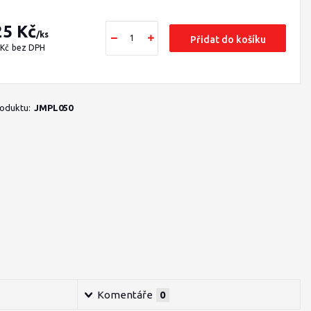
25 Kč
/
ks
Přidat do košíku
 Kč
bez DPH
roduktu:
JMPL050
Komentáře
0