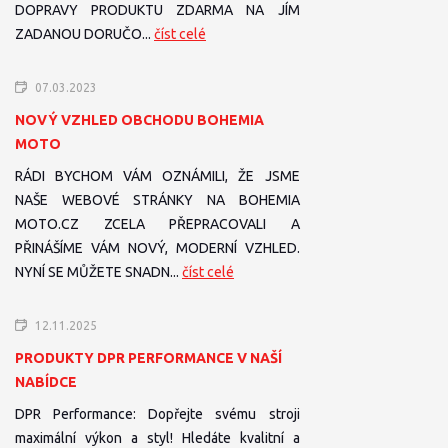
DOPRAVY PRODUKTU ZDARMA NA JÍM
ZADANOU DORUČO...
číst celé
07.03.2023
NOVÝ VZHLED OBCHODU BOHEMIA
MOTO
RÁDI BYCHOM VÁM OZNÁMILI, ŽE JSME
NAŠE WEBOVÉ STRÁNKY NA BOHEMIA
MOTO.CZ ZCELA PŘEPRACOVALI A
PŘINÁŠÍME VÁM NOVÝ, MODERNÍ VZHLED.
NYNÍ SE MŮŽETE SNADN...
číst celé
12.11.2025
PRODUKTY DPR PERFORMANCE V NAŠÍ
NABÍDCE
DPR Performance: Dopřejte svému stroji
maximální výkon a styl! Hledáte kvalitní a