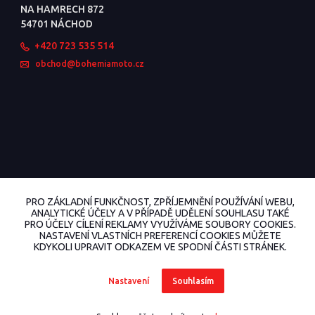
NA HAMRECH 872
54701 NÁCHOD
+420 723 535 514
obchod@bohemiamoto.cz
PRO ZÁKLADNÍ FUNKČNOST, ZPŘÍJEMNĚNÍ POUŽÍVÁNÍ WEBU,
ANALYTICKÉ ÚČELY A V PŘÍPADĚ UDĚLENÍ SOUHLASU TAKÉ
PRO ÚČELY CÍLENÍ REKLAMY VYUŽÍVÁME SOUBORY COOKIES.
NASTAVENÍ VLASTNÍCH PREFERENCÍ COOKIES MŮŽETE
KDYKOLI UPRAVIT ODKAZEM VE SPODNÍ ČÁSTI STRÁNEK.
© 2022 BohemiaMoto.cz Všechna práva vyhrazena.
Nastavení
Souhlasím
Vytvořeno na
Eshop-rychle.cz