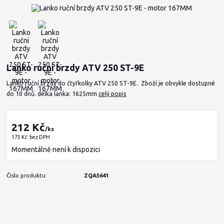
Lanko ruční brzdy ATV 250 ST-9E
Lanko ruční brzdy do čtyřkolky ATV 250 ST-9E. Zboží je obvykle dostupné
do 10 dnů. délka lanka: 1625mm
celý popis
212 Kč
/
ks
175 Kč
bez DPH
Momentálně není k dispozici
Číslo produktu:
ZQA5641