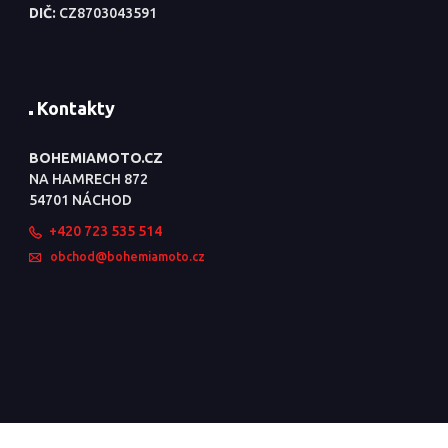
DIČ:
CZ8703043591
Kontakty
BOHEMIAMOTO.CZ
NA HAMRECH 872
54701 NÁCHOD
+420 723 535 514
obchod@bohemiamoto.cz