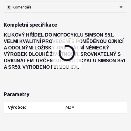
0
Komentáře
Kompletní specifikace
KLIKOVÝ HŘÍDEL DO MOTOCYKLU SIMSON S51.
VELMI KVALITNÍ PROVEDENÍ S POMĚDĚNOU OJNICÍ
A ODOLNÝMI LOŽISKY. ORIGINÁLNÍ NĚMECKÝ
VÝROBEK DLOUHÉ ŽIVOTNOSTI. SROVNATELNÝ S
ORIGINÁLEM. URČENO DO MOTOCYKLU SIMSON S51
A SR50. VYROBENO FIRMOU IFA.
Parametry
Výrobce
MZA