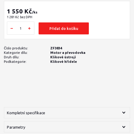
1 550 Kč
/
ks
1 281 Kč
bez DPH
Přidat do košíku
Číslo produktu:
ZF3834
Kategorie dílu:
Motor a převodovka
Druh dílu:
Klikové ústrojí
Podkategorie:
Klikové hřídele
Kompletní specifikace
Parametry