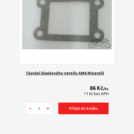
Těsnění klapkového ventilu AM6 Minarelli
86 Kč
/
ks
71 Kč
bez DPH
Přidat do košíku