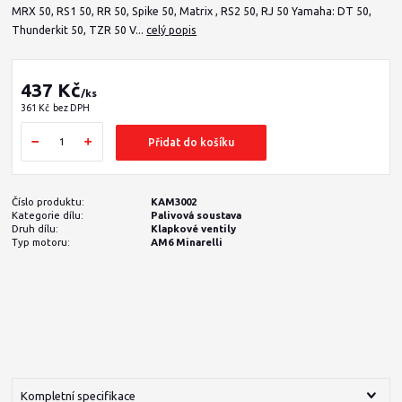
MRX 50, RS1 50, RR 50, Spike 50, Matrix , RS2 50, RJ 50 Yamaha: DT 50,
Thunderkit 50, TZR 50 V...
celý popis
437 Kč
/
ks
361 Kč
bez DPH
Přidat do košíku
Číslo produktu:
KAM3002
Kategorie dílu:
Palivová soustava
Druh dílu:
Klapkové ventily
Typ motoru:
AM6 Minarelli
Kompletní specifikace