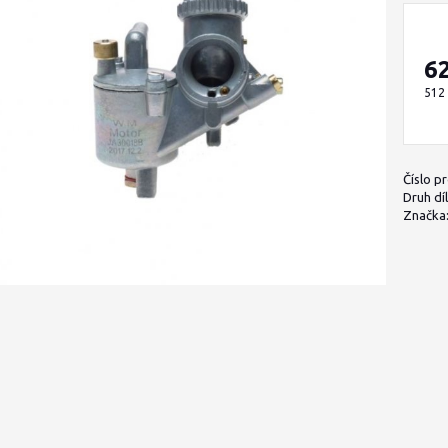
6
512
Číslo p
Druh díl
Značka