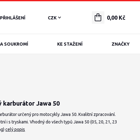
0,00 Kč
PŘIHLÁŠENÍ
CZK
A SOUKROMÍ
KE STAŽENÍ
ZNAČKY
 karburátor Jawa 50
rburátor určený pro motocykly Jawa 50. Kvalitní zpracování.
ní i s tryskami. Vhodný do všech typů Jawa 50 (05, 20, 21, 23
ng)
celý popis