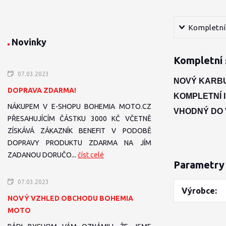
Kompletní 
Novinky
Kompletní 
07.03.2023
NOVÝ KARBU
DOPRAVA ZDARMA!
KOMPLETNÍ I
NÁKUPEM V E-SHOPU BOHEMIA MOTO.CZ
VHODNÝ DO V
PŘESAHUJÍCÍM ČÁSTKU 3000 KČ VČETNĚ
ZÍSKÁVÁ ZÁKAZNÍK BENEFIT V PODOBĚ
DOPRAVY PRODUKTU ZDARMA NA JÍM
ZADANOU DORUČO...
číst celé
Parametry
07.03.2023
Výrobce
NOVÝ VZHLED OBCHODU BOHEMIA
MOTO