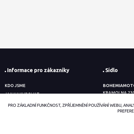
Informace pro zákazníky
Sídlo
KDO JSME
BOHEMIAMOT
KRAMOLNA 23
JAK NAKUPOVAT
54701 NÁCHOD
OBCHODNÍ PODMÍNKY
PRO ZÁKLADNÍ FUNKČNOST, ZPŘÍJEMNĚNÍ POUŽÍVÁNÍ WEBU, ANAL
IČ:
88526682
PREFERE
FOTOGALERIE
DIČ:
CZ8703043
KONTAKTY