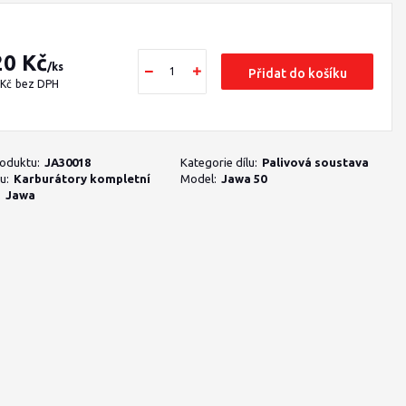
20 Kč
/
ks
Přidat do košíku
 Kč
bez DPH
roduktu:
JA30018
Kategorie dílu:
Palivová soustava
u:
Karburátory kompletní
Model:
Jawa 50
:
Jawa