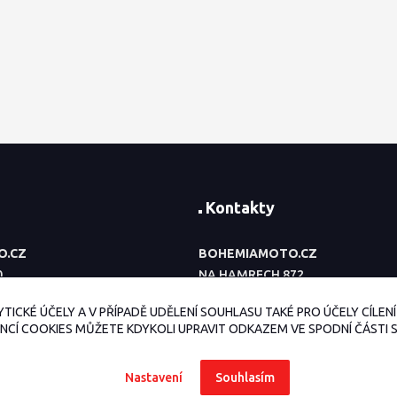
Kontakty
O.CZ
BOHEMIAMOTO.CZ
0
NA HAMRECH 872
54701 NÁCHOD
YTICKÉ ÚČELY A V PŘÍPADĚ UDĚLENÍ SOUHLASU TAKÉ PRO ÚČELY CÍLE
+420 723 535 514
NCÍ COOKIES MŮŽETE KDYKOLI UPRAVIT ODKAZEM VE SPODNÍ ČÁSTI 
591
obchod@bohemiamoto.cz
Nastavení
Souhlasím