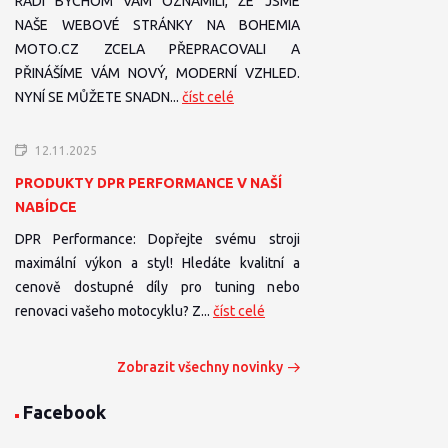
RÁDI BYCHOM VÁM OZNÁMILI, ŽE JSME
NAŠE WEBOVÉ STRÁNKY NA BOHEMIA
MOTO.CZ ZCELA PŘEPRACOVALI A
PŘINÁŠÍME VÁM NOVÝ, MODERNÍ VZHLED.
NYNÍ SE MŮŽETE SNADN...
číst celé
12.11.2025
PRODUKTY DPR PERFORMANCE V NAŠÍ
NABÍDCE
DPR Performance: Dopřejte svému stroji
maximální výkon a styl! Hledáte kvalitní a
cenově dostupné díly pro tuning nebo
renovaci vašeho motocyklu? Z...
číst celé
Zobrazit všechny novinky
Facebook