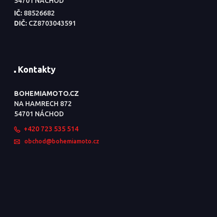
54701 NÁCHOD
IČ:
88526682
DIČ:
CZ8703043591
Kontakty
BOHEMIAMOTO.CZ
NA HAMRECH 872
54701 NÁCHOD
+420 723 535 514
obchod@bohemiamoto.cz