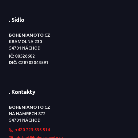
Sídlo
BOHEMIAMOTO.CZ
KRAMOLNA 230
54701 NÁCHOD
IČ:
88526682
DIČ:
CZ8703043591
Kontakty
BOHEMIAMOTO.CZ
NA HAMRECH 872
54701 NÁCHOD
+420 723 535 514
obchod@bohemiamoto.cz