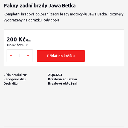
Pakny zadní brzdy Jawa Betka
Kompletní brzdové obložení zadní brzdy motocyklu Jawa Betka. Rozměry
vyobrazeny na obrázku.
celý popis
200 Kč
/
ks
165 Kč
bez DPH
Přidat do košíku
Číslo produktu:
ZQD4223
Kategorie dílu:
Brzdová soustava
Druh dílu:
Brzdové obložení