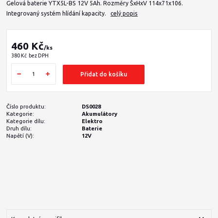
Gelová baterie YTX5L-BS 12V 5Ah. Rozměry ŠxHxV 114x71x106.
Integrovaný systém hlídání kapacity.
celý popis
460 Kč
/
ks
380 Kč
bez DPH
Přidat do košíku
Číslo produktu:
DS0028
Kategorie:
Akumulátory
Kategorie dílu:
Elektro
Druh dílu:
Baterie
Napětí (V):
12V