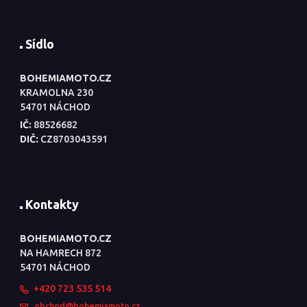
Sídlo
BOHEMIAMOTO.CZ
KRAMOLNA 230
54701 NÁCHOD
IČ:
88526682
DIČ:
CZ8703043591
Kontakty
BOHEMIAMOTO.CZ
NA HAMRECH 872
54701 NÁCHOD
+420 723 535 514
obchod@bohemiamoto.cz