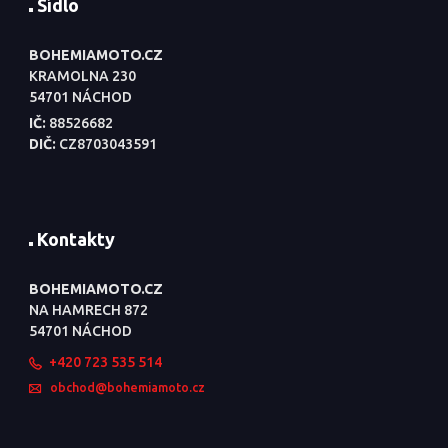
Sídlo
BOHEMIAMOTO.CZ
KRAMOLNA 230
54701 NÁCHOD
IČ:
88526682
DIČ:
CZ8703043591
Kontakty
BOHEMIAMOTO.CZ
NA HAMRECH 872
54701 NÁCHOD
+420 723 535 514
obchod@bohemiamoto.cz